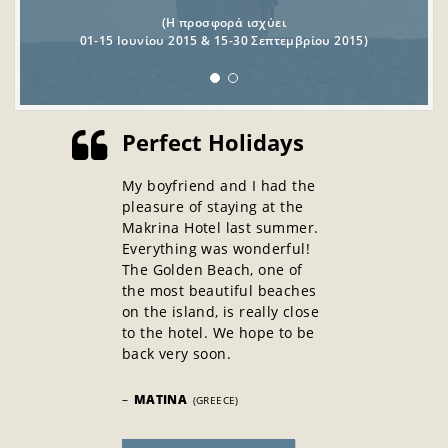
(Η προσφορά ισχύει
01-15 Ιουνίου 2015 & 15-30 Σεπτεμβρίου 2015)
Perfect Holidays
Προσφορές για Οικογενειακές
My boyfriend and I had the
Αποδράσεις
pleasure of staying at the
Makrina Hotel last summer.
Για κρατήσεις άνω των 5 διανυκτερεύσεων, τα
Everything was wonderful!
δωμάτια Apartment Type 1 διατίθενται στην
The Golden Beach, one of
the most beautiful beaches
προνομιακή τιμή των
55€/ημέρα
.
on the island, is really close
to the hotel. We hope to be
(Η προσφορά ισχύει
back very soon.
01-15 Ιουνίου 2015 & 15-30 Σεπτεμβρίου 2015)
–
MATINA
(GREECE)